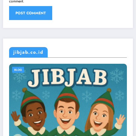
comment.
jibjab.co.id
BLOG