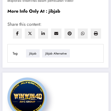
eksplorasi kreativitas dalam pembuatan video!
More Info Only At :
jibjab
Share this content:
Tag
Jibjab
JibJab Alternative