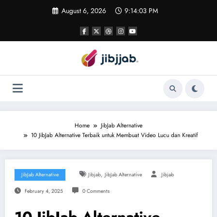
Skip
August 6, 2026
9:14:04 PM
to
content
Home
JibJab Alternative
10 JibJab Alternative Terbaik untuk Membuat Video Lucu dan Kreatif
,
JibJab Alternative
Jibjab
JibJab Alternative
Jibjab
February 4, 2025
0 Comments