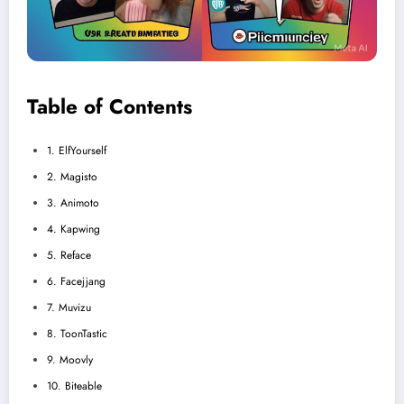
Table of Contents
1. ElfYourself
2. Magisto
3. Animoto
4. Kapwing
5. Reface
6. Facejjang
7. Muvizu
8. ToonTastic
9. Moovly
10. Biteable