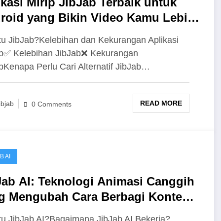
ikasi Mirip JibJab Terbaik untuk
roid yang Bikin Video Kamu Lebih
u!!
tu JibJab?Kelebihan dan Kekurangan Aplikasi
b✅ Kelebihan JibJab❌ Kekurangan
bKenapa Perlu Cari Alternatif JibJab…
READ MORE
ibjab
0 Comments
B AI
Jab AI: Teknologi Animasi Canggih
g Mengubah Cara Berbagi Konten
tal 2025
tu JibJab AI?Bagaimana JibJab AI Bekerja?