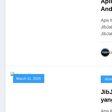
Apl
And
Ser
Apa I
JibJa
JibJa
J
March 11, 2025
JIBJA
Jib
yan
Digi
Apa I