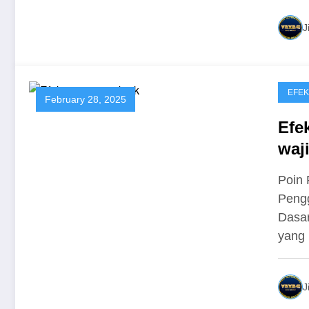
J
EFEK
February 28, 2025
Efe
waj
Poin 
Pengg
Dasa
yang 
J