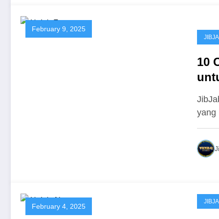
February 9, 2025
JIBJ
10 
unt
Krae
JibJa
yang 
J
JIBJ
February 4, 2025