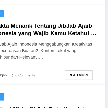
G
akta Menarik Tentang JibJab Ajaib
onesia yang Wajib Kamu Ketahui di
un 2025
bJab Ajaib Indonesia Menggabungkan Kreativitas
ecerdasan Buatan2. Konten Lokal yang
hibur dan Relevan3.…
READ MORE
ibjab
0 Comments
G