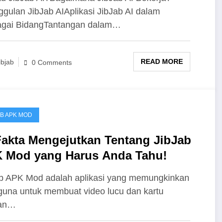
gulan JibJab AIAplikasi JibJab AI dalam
agai BidangTantangan dalam…
READ MORE
ibjab
0 Comments
AB APK MOD
Fakta Mengejutkan Tentang JibJab
 Mod yang Harus Anda Tahu!
b APK Mod adalah aplikasi yang memungkinkan
una untuk membuat video lucu dan kartu
an…