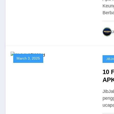
Keung
Berb
J
March 3, 2025
JIBJ
10 
APK
JibJa
pengg
ucap