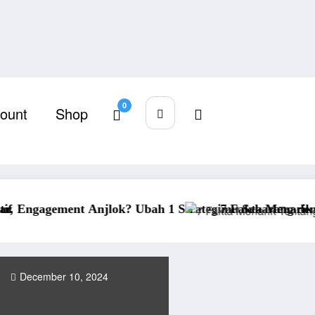
0
ount
Shop
bah 1 Strategimu Sekarang dengan Kreativitas JibJab!
7 Fakta Menarik Tentang JibJab Ajaib In
December 10, 2024