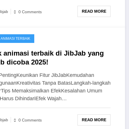
READ MORE
ibjab
0 Comments
 ANIMASI TERBAIK
k animasi terbaik di JibJab yang
ib dicoba 2025!
PentingKeunikan Fitur JibJabKemudahan
unaanKreativitas Tanpa BatasLangkah-langkah
rTips Memaksimalkan EfekKesalahan Umum
Harus DihindariEfek Wajah…
READ MORE
ibjab
0 Comments