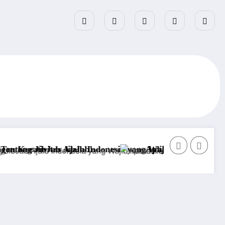
donesia yang Wajib Kamu Ketahui di Tahun 2025
Aplikasi Mirip JibJab Terbaik untuk Androi