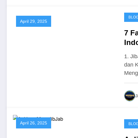
BLO
April 29, 2025
7 F
Ind
Tah
1. Ji
dan K
Meng
J
April 26, 2025
BLO