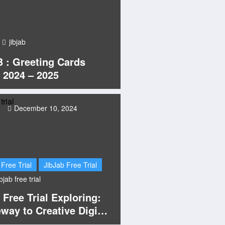
jibjab
 : Greeting Cards
 2024 – 2025
December 10, 2024
 Free Trial
JibJab Free Trial
ibjab free trial
 Free Trial Exploring:
way to Creative Digital
ngs 2026