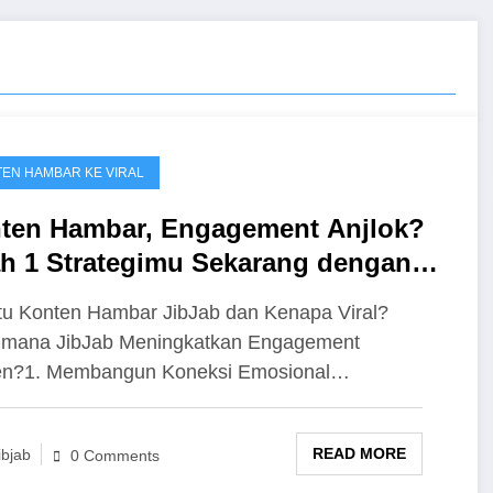
EN HAMBAR KE VIRAL
ten Hambar, Engagement Anjlok?
h 1 Strategimu Sekarang dengan
tivitas JibJab!
tu Konten Hambar JibJab dan Kenapa Viral?
imana JibJab Meningkatkan Engagement
en?1. Membangun Koneksi Emosional…
READ MORE
ibjab
0 Comments