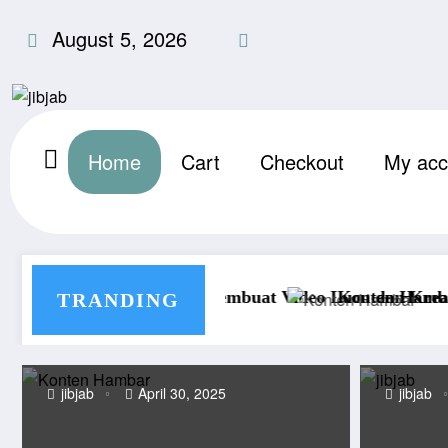
Skip
August 5, 2026
to
content
Home
Cart
Checkout
My acc
uk Membuat Video Lucu dan Kreatif
Konten Hambar, Engagement Anjlok? U
TRANDING
jibjab
April 30, 2025
jibjab