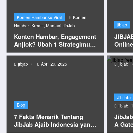
Konten Hambar ke Viral
Konten
jibjab
,
,
Hambar
Kreatif
Manfaat JibJab
Konten Hambar, Engagement
JIBJAB
Anjlok? Ubah 1 Strategimu
Online
Sekarang dengan Kreativitas
JibJab!
jibjab
April 29, 2025
jibjab
JibJab’s
Blog
,
jibjab
j
7 Fakta Menarik Tentang
JibJab
JibJab Ajaib Indonesia yang
A Gate
Wajib Kamu Ketahui di Tahun
Greeti