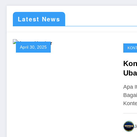
2025
Latest News
April 30, 2025
KONT
Kon
Uba
Krea
Apa I
Baga
Kont
J