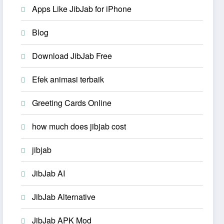
Apps Like JibJab for iPhone
Blog
Download JibJab Free
Efek animasi terbaik
Greeting Cards Online
how much does jibjab cost
jibjab
JibJab AI
JibJab Alternative
JibJab APK Mod