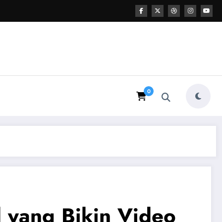
0
d yang Bikin Video