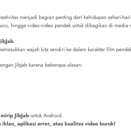
reativitas menjadi bagian penting dari kehidupan sehari-hari
cu, hingga video-video pendek untuk dibagikan di media so
JibJab
.
emasukkan wajah kita sendiri ke dalam karakter film pendek,
engan JibJab karena beberapa alasan:
 mirip JibJab
untuk Android.
iklan, aplikasi error, atau kualitas video buruk!