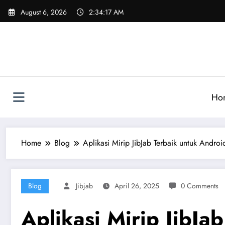
Skip
August 6, 2026
2:34:19 AM
to
content
Ho
Home
Blog
Aplikasi Mirip JibJab Terbaik untuk Andro
Blog
Jibjab
April 26, 2025
0 Comments
Aplikasi Mirip JibJa