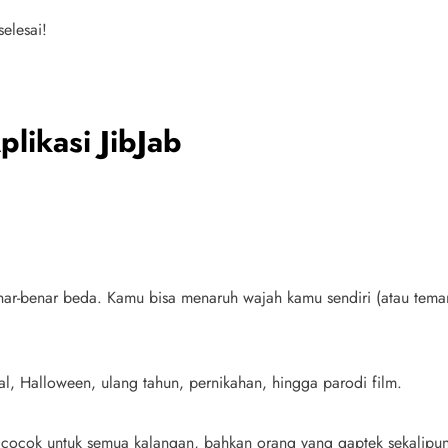
selesai!
likasi JibJab
r-benar beda. Kamu bisa menaruh wajah kamu sendiri (atau teman
al, Halloween, ulang tahun, pernikahan, hingga parodi film.
 cocok untuk semua kalangan, bahkan orang yang gaptek sekalipun