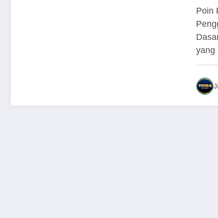
Poin 
Pengg
Dasa
yang 
J