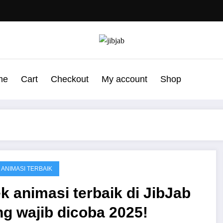
me
Cart
Checkout
My account
Shop
 ANIMASI TERBAIK
k animasi terbaik di JibJab
g wajib dicoba 2025!