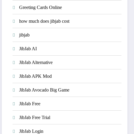
Greeting Cards Online
how much does jibjab cost
jibjab
JibJab AI
JibJab Alternative
JibJab APK Mod
JibJab Avocado Big Game
JibJab Free
JibJab Free Trial
JibJab Login