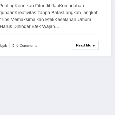
PentingKeunikan Fitur JibJabKemudahan
unaanKreativitas Tanpa BatasLangkah-langkah
rTips Memaksimalkan EfekKesalahan Umum
Harus DihindariEfek Wajah…
Read More
ibjab
0 Comments